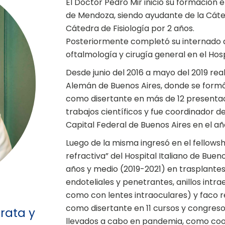
El Doctor Pedro Mir inició su formación 
de Mendoza, siendo ayudante de la Cáte
Cátedra de Fisiología por 2 años.
Posteriormente completó su internado an
oftalmología y cirugía general en el Hosp
Desde junio del 2016 a mayo del 2019 real
Alemán de Buenos Aires, donde se formó
como disertante en más de 12 presentac
trabajos científicos y fue coordinador 
Capital Federal de Buenos Aires en el añ
Luego de la misma ingresó en el fellows
refractiva” del Hospital Italiano de Buen
años y medio (2019-2021) en trasplantes
endoteliales y penetrantes, anillos intra
como con lentes intraoculares) y faco re
como disertante en 11 cursos y congreso
rata y
llevados a cabo en pandemia, como coord