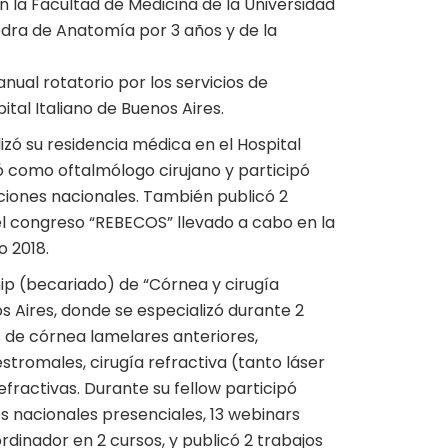
en la Facultad de Medicina de la Universidad
dra de Anatomía por 3 años y de la
ual rotatorio por los servicios de
ital Italiano de Buenos Aires.
izó su residencia médica en el Hospital
 como oftalmólogo cirujano y participó
iones nacionales. También publicó 2
del congreso “REBECOS” llevado a cabo en la
o 2018.
hip (becariado) de “Córnea y cirugía
os Aires, donde se especializó durante 2
 de córnea lamelares anteriores,
estromales, cirugía refractiva (tanto láser
fractivas. Durante su fellow participó
s nacionales presenciales, 13 webinars
inador en 2 cursos, y publicó 2 trabajos