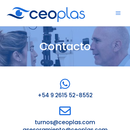
Ir
Mai
al
Men
contenido
Contacto
+54 9 2615 52-8552
turnos@ceoplas.com
asesoramiento@ceoplas.com